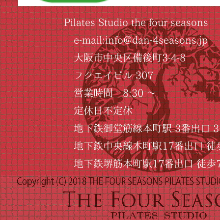
Pilates Studio the four seasons
e-mail:info@dan-4seasons.jp
大阪市中央区備後町3-4-8
フクエイビル 307
営業時間 8:30 ～
定休日不定休
地下鉄御堂筋線本町駅 3番出口 3
地下鉄中央線本町駅17番出口 徒
地下鉄堺筋本町駅17番出口 徒歩